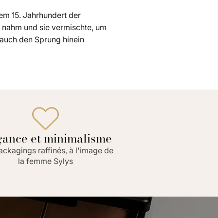
 dem 15. Jahrhundert der
n nahm und sie vermischte, um
n auch den Sprung hinein
gance et minimalisme
ckagings raffinés, à l'image de
la femme Sylys