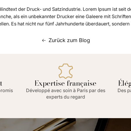
n Blindtext der Druck- und Satzindustrie. Lorem Ipsum ist seit
he, als ein unbekannter Drucker eine Galeere mit Schrifte
llen. Es hat nicht nur fünf Jahrhunderte überdauert, sonder
Zurück zum Blog
t
Expertise française
Élé
promis
Développé avec soin à Paris par des
Des pa
experts du regard